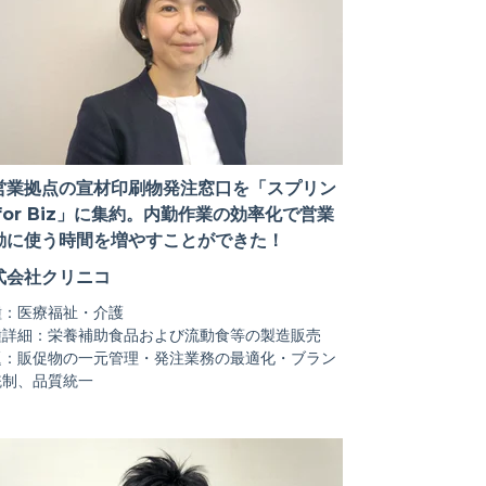
営業拠点の宣材印刷物発注窓口を「スプリン
 for Biz」に集約。内勤作業の効率化で営業
動に使う時間を増やすことができた！
式会社クリニコ
種：医療福祉・介護
種詳細：栄養補助食品および流動食等の製造販売
題：販促物の一元管理・発注業務の最適化・ブラン
統制、品質統一