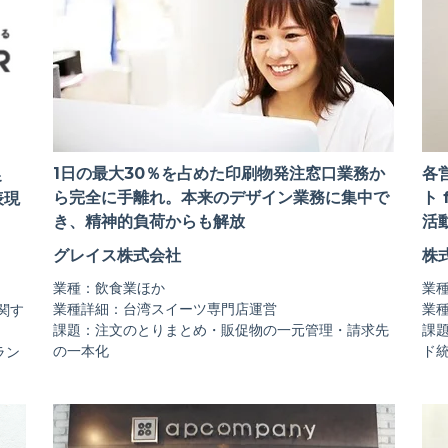
1日の最大30％を占めた印刷物発注窓口業務か
各
促
ら完全に手離れ。本来のデザイン業務に集中で
ト
表現
き、精神的負荷からも解放
活
グレイス株式会社
株
業種：飲食業ほか
業
業種詳細：台湾スイーツ専門店運営
業
関す
課題：注文のとりまとめ・販促物の一元管理・請求先
課
の一本化
ド
ラン