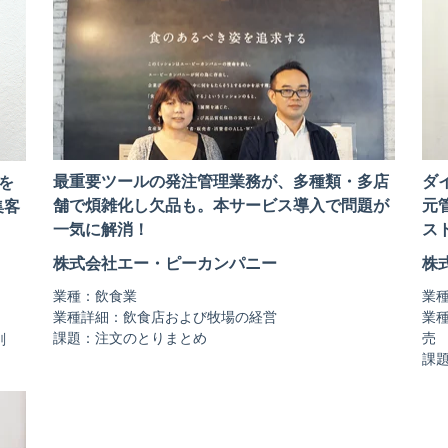
最重要ツールの発注管理業務が、多種類・多店
ダ
物を
舗で煩雑化し欠品も。本サービス導入で問題が
元
集客
一気に解消！
ス
株式会社エー・ピーカンパニー
株
業種：飲食業
業
業種詳細：飲食店および牧場の経営
業
課題：注文のとりまとめ
売
削
課